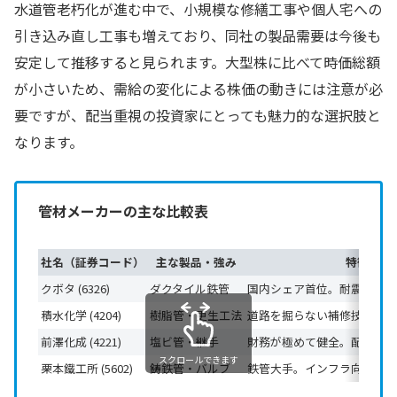
水道管老朽化が進む中で、小規模な修繕工事や個人宅への
引き込み直し工事も増えており、同社の製品需要は今後も
安定して推移すると見られます。大型株に比べて時価総額
が小さいため、需給の変化による株価の動きには注意が必
要ですが、配当重視の投資家にとっても魅力的な選択肢と
なります。
管材メーカーの主な比較表
社名（証券コード）
主な製品・強み
特徴
クボタ (6326)
ダクタイル鉄管
国内シェア首位。耐震技術に
積水化学 (4204)
樹脂管・更生工法
道路を掘らない補修技術が都
前澤化成 (4221)
塩ビ管・継手
財務が極めて健全。配当・優
スクロールできます
栗本鐵工所 (5602)
鋳鉄管・バルブ
鉄管大手。インフラ向け売上