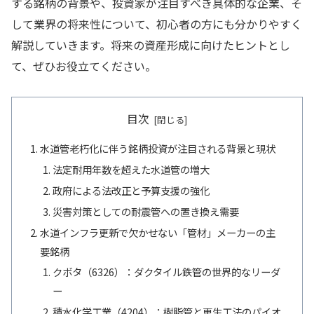
する銘柄の背景や、投資家が注目すべき具体的な企業、そ
して業界の将来性について、初心者の方にも分かりやすく
解説していきます。将来の資産形成に向けたヒントとし
て、ぜひお役立てください。
目次
水道管老朽化に伴う銘柄投資が注目される背景と現状
法定耐用年数を超えた水道管の増大
政府による法改正と予算支援の強化
災害対策としての耐震管への置き換え需要
水道インフラ更新で欠かせない「管材」メーカーの主
要銘柄
クボタ（6326）：ダクタイル鉄管の世界的なリーダ
ー
積水化学工業（4204）：樹脂管と更生工法のパイオ