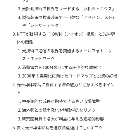
光計測技術で世界をリードする「浜松ホトニクス」
製造装置や検査装置で不可欠な「アドバンテスト」
や「レーザーテック」
NTTが提唱する「IOWN（アイオン）構想」と光半導
体の関係
光技術で通信の限界を突破するオールフォトニク
ス・ネットワーク
消費電力を100分の1にする圧倒的な効率化
2030年の実用化に向けたロードマップと投資の好機
光半導体銘柄に投資する際の魅力と注意すべきポイン
ト
中長期的な成長が期待できる高い市場障壁
海外勢との競争激化や地政学的なリスク
研究開発費の増大が利益に与える短期的影響
賢く光半導体銘柄を選び資産運用に活かすコツ