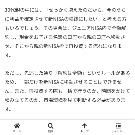
30代親の中には、「せっかく増えたのだから、今のうち
に利益を確定させて新NISAの種銭にしたい」と考える方
もいるでしょう。その場合は、ジュニアNISA内で全額解
約し、現金をお子さま名義の口座から親の口座へ移動さ
せ、そこから親の新NISA枠で再投資する流れになりま
す。
ただし、先述した通り「解約は全額」というルールがある
ため、一部だけを新NISAに移動させることはできませ
ん。また、再投資する際も一括で行うのか、時間をかけて
積み立てるのか、市場環境を見て判断する必要がありま
す。
長期保有で複利効果を最大化するコツ
ホーム
検索
トップ
サイドバー