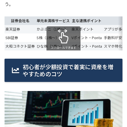
う。
証券会社名
単元未満株サービス
主な連携ポイント
楽天証券
かぶミニ（1株〜）
楽天ポイント
アプリが多機
SBI証券
S株（1株〜）
Vポイント・Ponta
手数料が安く
大和コネクト証券
ひな株（1株〜）
dポイント・Ponta
スマホ特化で
スクロールできます
初心者が少額投資で着実に資産を増
やすためのコツ