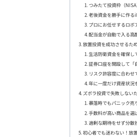
つみたて投資枠（NIS
老後資金を勝手に作るi
プロにお任せするロボ
配当金が自動で入る高
放置投資を成功させるた
生活防衛資金を確保し
証券口座を開設して「
リスク許容度に合わせ
年に一度だけ資産状況
ズボラ投資で失敗しない
暴落時でもパニック売
手数料が高い商品を選
過剰な期待をせず分散
初心者でも迷わない！放