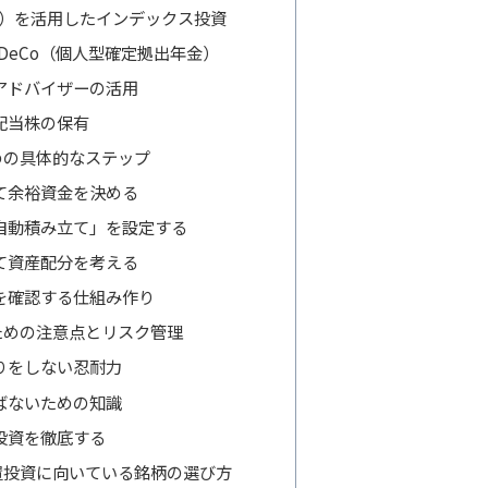
A）を活用したインデックス投資
DeCo（個人型確定拠出年金）
アドバイザーの活用
配当株の保有
めの具体的なステップ
て余裕資金を決める
自動積み立て」を設定する
て資産配分を考える
を確認する仕組み作り
ための注意点とリスク管理
りをしない忍耐力
ばないための知識
投資を徹底する
置投資に向いている銘柄の選び方