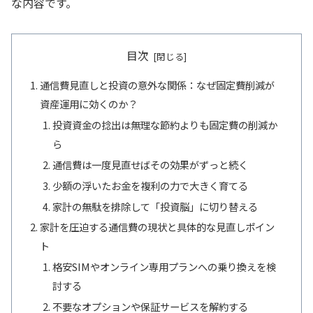
な内容です。
目次
通信費見直しと投資の意外な関係：なぜ固定費削減が
資産運用に効くのか？
投資資金の捻出は無理な節約よりも固定費の削減か
ら
通信費は一度見直せばその効果がずっと続く
少額の浮いたお金を複利の力で大きく育てる
家計の無駄を排除して「投資脳」に切り替える
家計を圧迫する通信費の現状と具体的な見直しポイン
ト
格安SIMやオンライン専用プランへの乗り換えを検
討する
不要なオプションや保証サービスを解約する