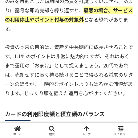
のみを目的とした短期間の売買を推奨していません。あま
りに露骨な即時売却を繰り返すと、
最悪の場合、サービス
の利用停止やポイント付与の対象外
となる恐れがありま
す。
投資の本来の目的は、資産を中長期的に成長させることで
す。1.1％のポイントは非常に魅力的ですが、それはあく
まで運用の「おまけ」として捉えましょう。20代であれ
ば、売却せずに長く持ち続けることで得られる将来のリタ
ーンのほうが、一時的なポイントよりもはるかに価値があ
ります。じっくり腰を据えた運用を心がけてください。
カードの利用限度額と積立額のバランス
クレカ積立はカードのショッピング枠を利用します。その
ホーム
検索
トップ
サイドバー